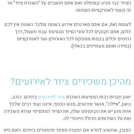
הציוד כבר מגיע קומפלט ואם אתם חושבים על "השכרת ציוד" אז
זה קשור לאטרקציות השונות.
לעומת זאת, אם אתם מארגנים אירוע בשטח ומלבד השטח אין לכם
כלום, אתם זקוקים לכל סוגי הציוד מגנרטור עבור חשמל, דרך
רהיטים וכלים בכמות מספקת לכל האורחים ועד לאטרקציות
(במידה ואתם מעוניינים בכאלו).
מהיכן משכירים ציוד לאירועים?
ישנן חברות רבות המציעות השכרת
ציוד לאירועים
ביניהם: כוכב,
גושן, "איילה", אושר אירועים, מגש הכסף, אינגו ועוד רבים שלכל
אחת מהן יש את הקונספט שלה, את הציוד הספציפי שהיא משכירה
ואת סל השירותים הכולל הייחודי לה.
כמובן, שחשוב לוודא אם החברה מספר פרמטרים ביניהם: האם היא