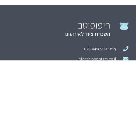
היפופוטם
השכרת ציוד לאירועים
חייגו: 073-4456989
info@hipopotam.co.il
העמק 42, אשדוד
השכרת ציוד
ציוד לאירועים
מחירון השכרת כלים וציוד
מדריך ציוד לאירועים
השכרת כסאות