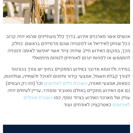
אנשים אשר מארגנים אירוע, בדרך כלל מעוניינים שהוא יהיה קרוב
ככל שניתן לאידיאל או לפנטזיה שהם מדמיינים בראשם. כחלק
מכך, במקום האירוע חייב שיהיה ציוד אשר יאפשר לאותה פנטזיה
להתממש או לפחות יגרום לאורחים לנוחות מינימאלי.
במידה ולדוגמא מדובר באירוע המתקיים בחוץ יש צורך בגנרטור
לצורך קבלת חשמל, אמצעי קירור וחימום לאוכל ולשתייה, שולחנות,
כסאות, אמצעי תאורה,
השכרת כלים לאירועים
וכו' (וזה רק הבסיס).
גם אם האירוע מתקיים באולם מאובזר ומסודר, עדיין לעיתים יהיה
עניין של מארגני האירוע בציוד נוסף, כמו
השכרת אוהלים
לאירועים
כאטרקציה לאורחים ועוד.