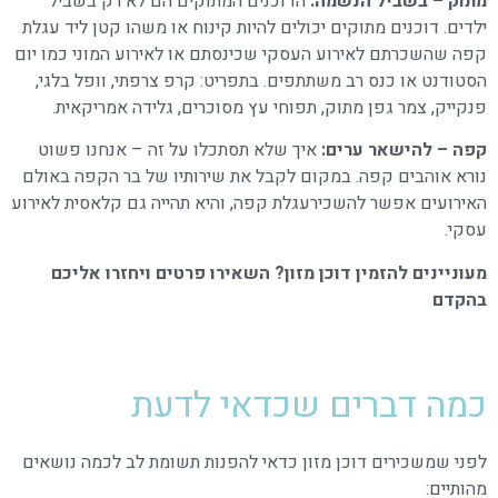
מתוק – בשביל הנשמה:
הדוכנים המתוקים הם לא רק בשביל
ילדים. דוכנים מתוקים יכולים להיות קינוח או משהו קטן ליד עגלת
קפה שהשכרתם לאירוע העסקי שכינסתם או לאירוע המוני כמו יום
הסטודנט או כנס רב משתתפים. בתפריט: קרפ צרפתי, וופל בלגי,
פנקייק, צמר גפן מתוק, תפוחי עץ מסוכרים, גלידה אמריקאית.
קפה – להישאר ערים:
איך שלא תסתכלו על זה – אנחנו פשוט
נורא אוהבים קפה. במקום לקבל את שירותיו של בר הקפה באולם
האירועים אפשר להשכירעגלת קפה, והיא תהייה גם קלאסית לאירוע
עסקי.
מעוניינים להזמין דוכן מזון? השאירו פרטים ויחזרו אליכם
בהקדם
כמה דברים שכדאי לדעת
לפני שמשכירים דוכן מזון כדאי להפנות תשומת לב לכמה נושאים
מהותיים: