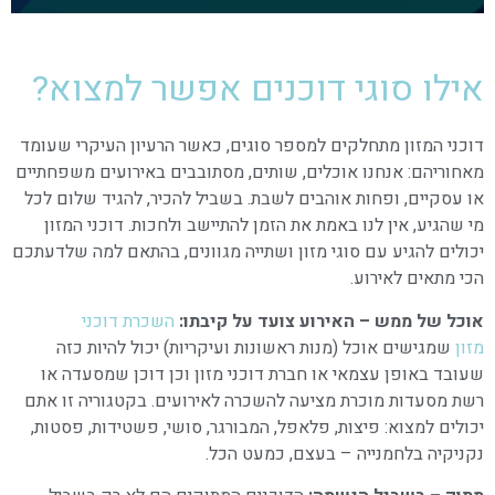
אילו סוגי דוכנים אפשר למצוא?
דוכני המזון מתחלקים למספר סוגים, כאשר הרעיון העיקרי שעומד
מאחוריהם: אנחנו אוכלים, שותים, מסתובבים באירועים משפחתיים
או עסקיים, ופחות אוהבים לשבת. בשביל להכיר, להגיד שלום לכל
מי שהגיע, אין לנו באמת את הזמן להתיישב ולחכות. דוכני המזון
יכולים להגיע עם סוגי מזון ושתייה מגוונים, בהתאם למה שלדעתכם
הכי מתאים לאירוע.
אוכל של ממש – האירוע צועד על קיבתו:
השכרת דוכני
מזון
שמגישים אוכל (מנות ראשונות ועיקריות) יכול להיות כזה
שעובד באופן עצמאי או חברת דוכני מזון וכן דוכן שמסעדה או
רשת מסעדות מוכרת מציעה להשכרה לאירועים. בקטגוריה זו אתם
יכולים למצוא: פיצות, פלאפל, המבורגר, סושי, פשטידות, פסטות,
נקניקיה בלחמנייה – בעצם, כמעט הכל.