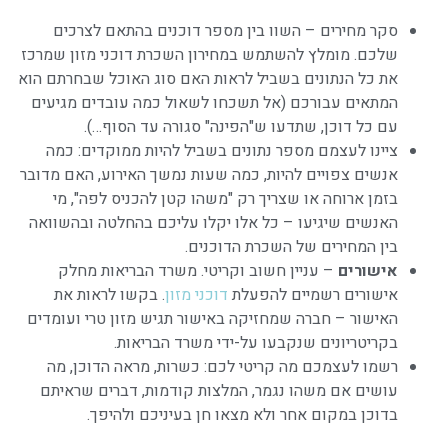
סקר מחירים – השוו בין מספר דוכנים בהתאם לצרכים
שלכם. מומלץ להשתמש במחירון השכרת דוכני מזון שמרכז
את כל הנתונים בשביל לראות האם סוג האוכל שבחרתם הוא
המתאים עבורכם (אל תשכחו לשאול כמה עובדים מגיעים
עם כל דוכן, שתדעו ש"הפינה" סגורה עד הסוף…).
ציינו לעצמם מספר נתונים בשביל להיות ממוקדים: כמה
אנשים צפויים להיות, כמה שעות נמשך האירוע, האם מדובר
בזמן ארוחה או שצריך רק "משהו קטן להכניס לפה", מי
האנשים שיגיעו – כל אלו יקלו עליכם בהחלטה ובהשוואה
בין המחירים של השכרת הדוכנים.
אישורים
– עניין חשוב וקריטי. משרד הבריאות מחלק
אישורים רשמיים להפעלת
דוכני מזון
. בקשו לראות את
האישור – חברה שמחזיקה באישור תגיש מזון טרי ועומדים
בקריטריונים שנקבעו על-ידי משרד הבריאות.
רשמו לעצמכם מה קריטי לכם: כשרות, מראה הדוכן, מה
עושים אם משהו נגמר, המלצות קודמות, דברים שראיתם
בדוכן במקום אחר ולא מצאו חן בעיניכם ולהיפך.