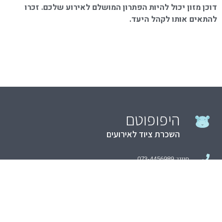
דוכן מזון יכול להיות הפתרון המושלם לאירוע שלכם. זכרו
להתאים אותו לקהל היעד
.
היפופוטם
השכרת ציוד לאירועים
חייגו: 073-4456989
info@hipopotam.co.il
העמק 42, אשדוד